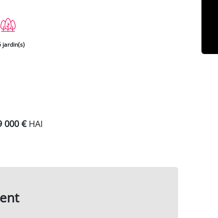
 jardin(s)
9 000 €
HAI
ent