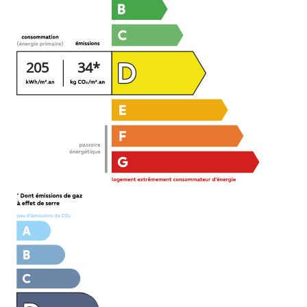
205
34*