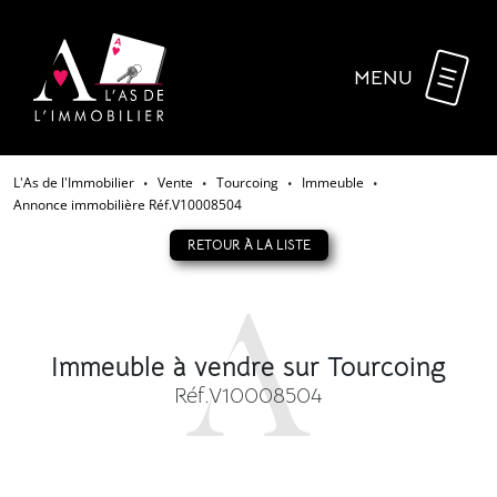
MENU
L'As de l'Immobilier
Vente
Tourcoing
Immeuble
•
•
•
•
Annonce immobilière Réf.V10008504
RETOUR À LA LISTE
Immeuble à vendre sur Tourcoing
Réf.V10008504