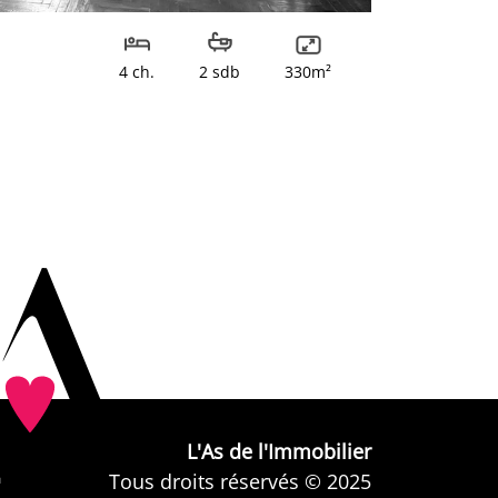
4 ch.
2 sdb
330m²
L'As de l'Immobilier
Tous droits réservés © 2025