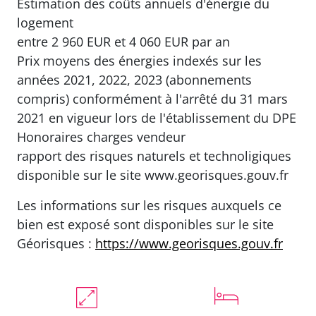
cette maison séduit par sa qualité de
rénovation, ses volumes généreux et son
esprit résolument familial.
Une maison coup de coeur, idéale pour une
famille en quête d'espace, de confort et d'un
emplacement
DPE D GES D
Estimation des coûts annuels d'énergie du
logement
entre 2 960 EUR et 4 060 EUR par an
Prix moyens des énergies indexés sur les
années 2021, 2022, 2023 (abonnements
compris) conformément à l'arrêté du 31 mars
2021 en vigueur lors de l'établissement du DPE
Honoraires charges vendeur
rapport des risques naturels et technoligiques