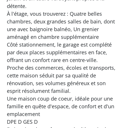
grand garage, trois places de stationnement,
ainsi qu'un espace modulable pouvant
accueillir une cinquième chambre ou une
activité libérale, parfait grâce à la proximité
immédiate du centre.
À l'extérieur, profitez d'un magnifique jardin
avec piscine hors sol, deux grands abris de
jardin et un cadre verdoyant propice à la
détente.
À l'étage, vous trouverez : Quatre belles
chambres, deux grandes salles de bain, dont
une avec baignoire balnéo, Un grenier
aménagé en chambre supplémentaire
Côté stationnement, le garage est complété
par deux places supplémentaires en face,
offrant un confort rare en centre-ville.
Proche des commerces, écoles et transports,