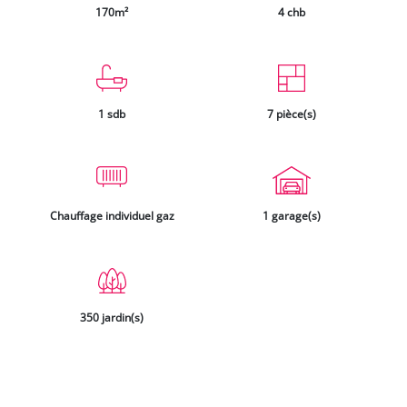
disponible sur le site www.georisques.gouv.fr
Les informations sur les risques auxquels ce
bien est exposé sont disponibles sur le site
Géorisques :
https://www.georisques.gouv.fr
170m²
4 chb
1 sdb
7 pièce(s)
Chauffage individuel gaz
1 garage(s)