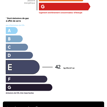
202
42*