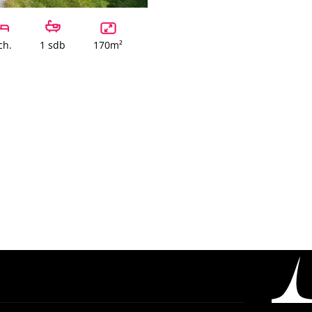
ch.
1 sdb
170m²