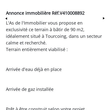
Annonce immobilière Réf.V410008892
Précédent
Su
L'As de l'Immobilier vous propose en
exclusivité ce terrain à bâtir de 90 m2,
idéalement situé à Tourcoing, dans un secteur
calme et recherché.
Terrain entièrement viabilisé :
Arrivée d'eau déjà en place
Arrivée de gaz installée
Prêt à être construit selon votre projet