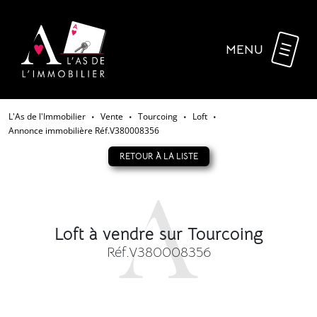
MENU
L'As de l'Immobilier
Vente
Tourcoing
Loft
•
•
•
•
Annonce immobilière Réf.V380008356
RETOUR À LA LISTE
Loft à vendre sur Tourcoing
Réf.V380008356