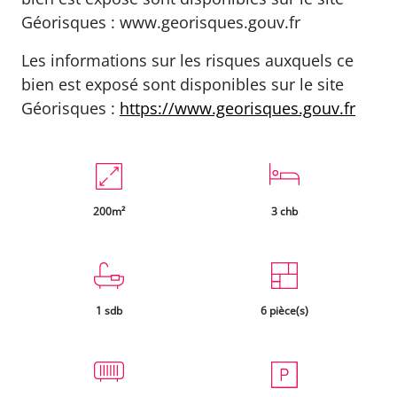
possibilité garage sur la premiere terrasse
pour Vélos ou moto
DPE C . GES C . Montant moyen estimé des
dépenses annuelles d'énergie pour un usage
standard établi entre 1440EUR et 2321EUR.
Honoraires charge du vendeur.
Les informations sur les risques auxquels ce
bien est exposé sont disponibles sur le site
Géorisques : www.georisques.gouv.fr
Les informations sur les risques auxquels ce
bien est exposé sont disponibles sur le site
Géorisques :
https://www.georisques.gouv.fr
200m²
3 chb