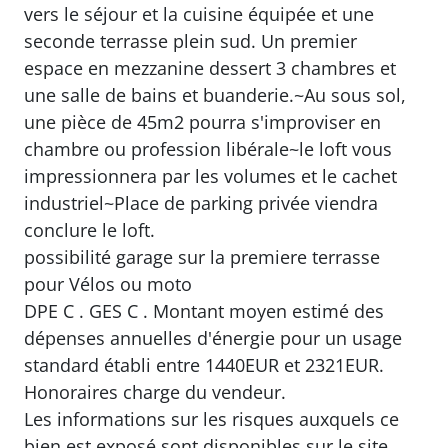
Annonce immobilière Réf.V10008962
TOURCOING Flocon, proche Mouvaux, dans
une petite copropriété de 9 lots, Ce loft de
192m2 a pris place dans une ancienne usine.
Une grande terrasse sur l'avant vous accueille
vers le séjour et la cuisine équipée et une
seconde terrasse plein sud. Un premier
espace en mezzanine dessert 3 chambres et
une salle de bains et buanderie.~Au sous sol,
une pièce de 45m2 pourra s'improviser en
chambre ou profession libérale~le loft vous
impressionnera par les volumes et le cachet
industriel~Place de parking privée viendra
conclure le loft.