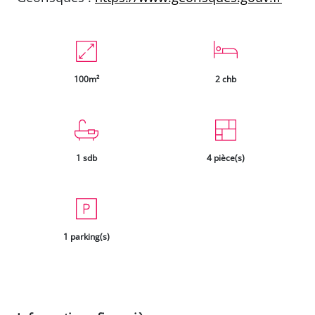
100m²
2 chb
1 sdb
4 pièce(s)
1 parking(s)