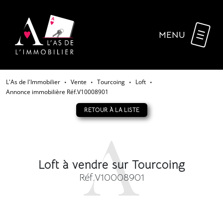
MENU
L'As de l'Immobilier
Vente
Tourcoing
Loft
•
•
•
•
Annonce immobilière Réf.V10008901
RETOUR À LA LISTE
Loft à vendre sur Tourcoing
Réf.V10008901