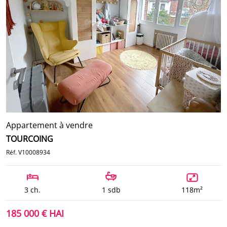
Appartement à vendre
TOURCOING
Réf. V10008934
3 ch.
1 sdb
118m²
185 000 € HAI