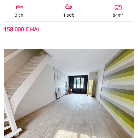
3 ch.
1 sdb
84m²
158 000 € HAI