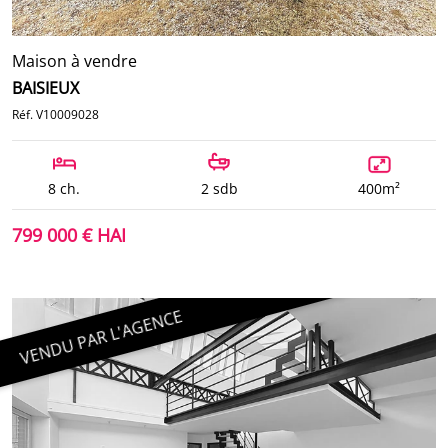
Maison à vendre
BAISIEUX
Réf. V10009028
8 ch.
2 sdb
400m²
799 000 € HAI
VENDU PAR L'AGENCE