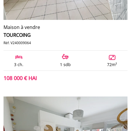
Maison à vendre
TOURCOING
Réf. V240009064
3 ch.
1 sdb
72m²
108 000 € HAI