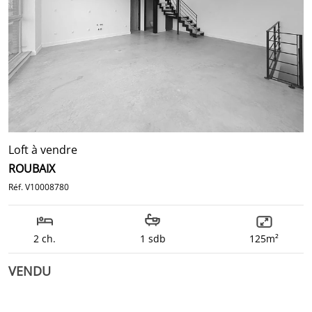
Loft à vendre
ROUBAIX
Réf. V10008780
2 ch.
1 sdb
125m²
VENDU