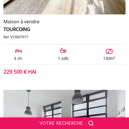
Maison à vendre
TOURCOING
Réf. V10007977
3 ch.
1 sdb
130m²
229 500 € HAI
VOTRE RECHERCHE