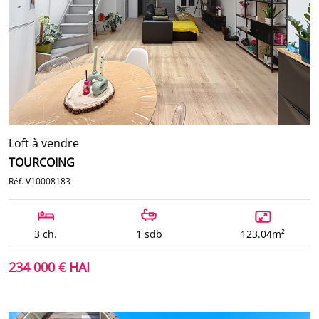
Loft à vendre
TOURCOING
Réf. V10008183
3 ch.
1 sdb
123.04m²
234 000 € HAI