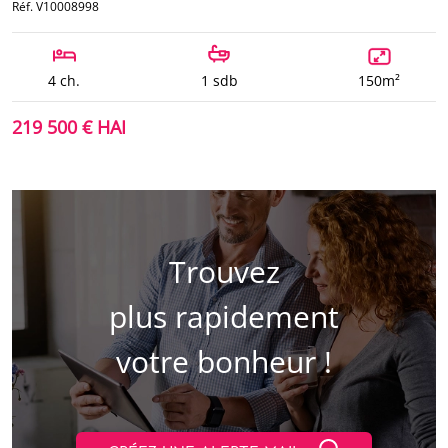
Réf. V10008998
4 ch.
1 sdb
150m²
219 500 € HAI
Trouvez
plus rapidement
votre bonheur !