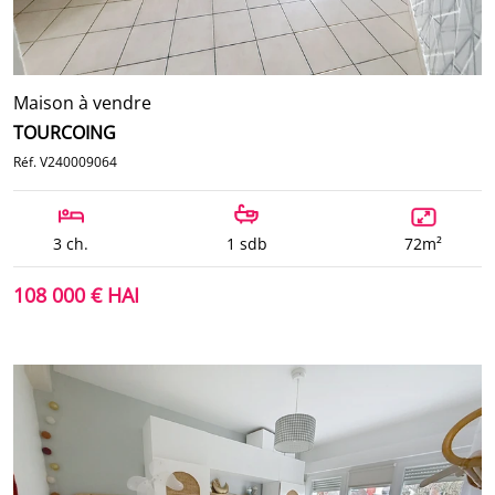
Maison à vendre
TOURCOING
Réf. V240009064
3 ch.
1 sdb
72m²
108 000 € HAI