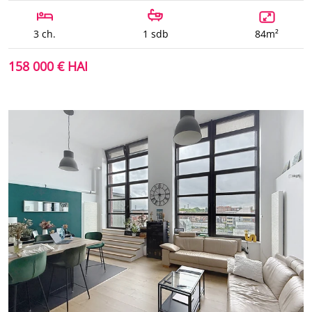
3 ch.
1 sdb
84m²
158 000 € HAI