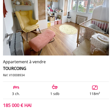
Appartement à vendre
TOURCOING
Réf. V10008934
3 ch.
1 sdb
118m²
185 000 € HAI