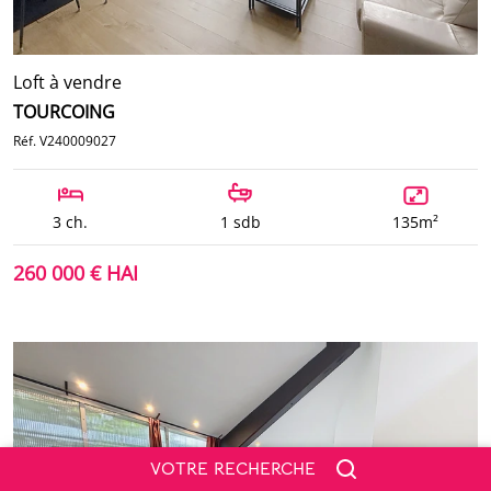
Loft à vendre
TOURCOING
Réf. V240009027
3 ch.
1 sdb
135m²
260 000 € HAI
VOTRE RECHERCHE