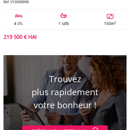
Réf. V10008998
4 ch.
1 sdb
150m²
219 500 € HAI
Trouvez
plus rapidement
votre bonheur !