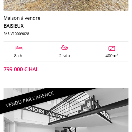
Maison à vendre
BAISIEUX
Réf. V10009028
8 ch.
2 sdb
400m²
799 000 € HAI
VENDU PAR L'AGENCE