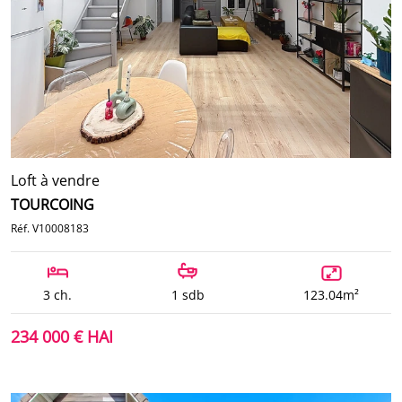
Loft à vendre
TOURCOING
Réf. V10008183
3 ch.
1 sdb
123.04m²
234 000 € HAI