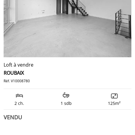
Loft à vendre
ROUBAIX
Réf. V10008780
2 ch.
1 sdb
125m²
VENDU