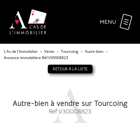
MENU
L'As de l'Immobilier
Vente
Tourcoing
Autre-bien
•
•
•
•
Annonce immobilière Réf.V30008823
RETOUR À LA LISTE
Autre-bien à vendre sur Tourcoing
Réf.V30008823