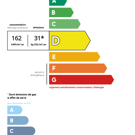
162
31*