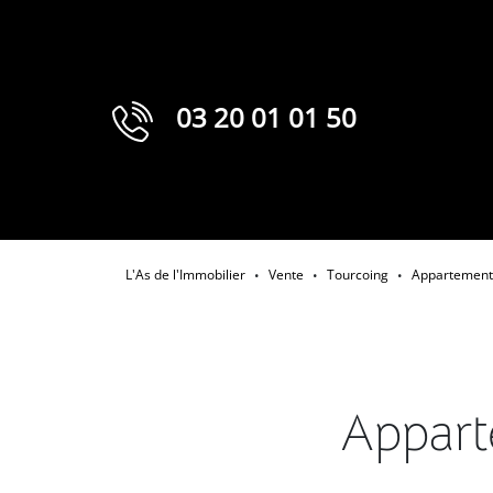
03 20 01 01 50
L'As de l'Immobilier
Vente
Tourcoing
Appartement
•
•
•
Appart