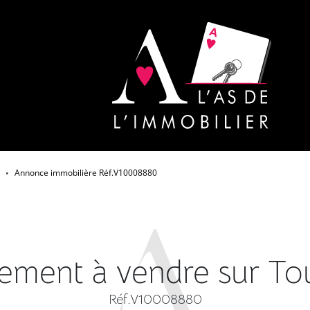
Annonce immobilière Réf.V10008880
•
ement à vendre sur To
Réf.V10008880