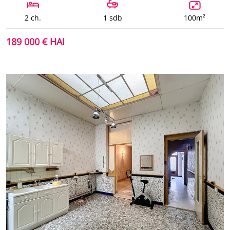
2 ch.
1 sdb
100m²
189 000 € HAI