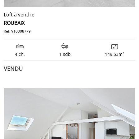
Loft à vendre
ROUBAIX
Réf. V10008779
4 ch.
1 sdb
149.53m²
VENDU