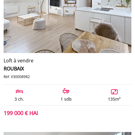
Loft à vendre
ROUBAIX
Réf. V30008982
3 ch.
1 sdb
135m²
199 000 € HAI