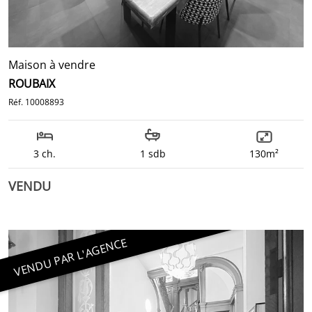
Maison à vendre
ROUBAIX
Réf. 10008893
3 ch.
1 sdb
130m²
VENDU
VENDU PAR L'AGENCE