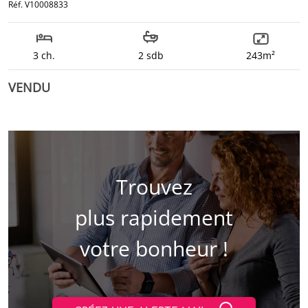
Réf. V10008833
3 ch.
2 sdb
243m²
VENDU
Trouvez
plus rapidement
votre bonheur !