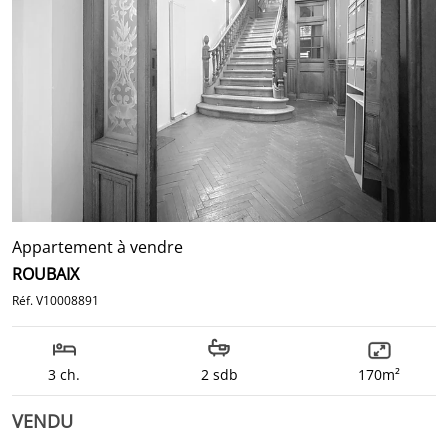
Appartement à vendre
ROUBAIX
Réf. V10008891
3 ch.
2 sdb
170m²
VENDU