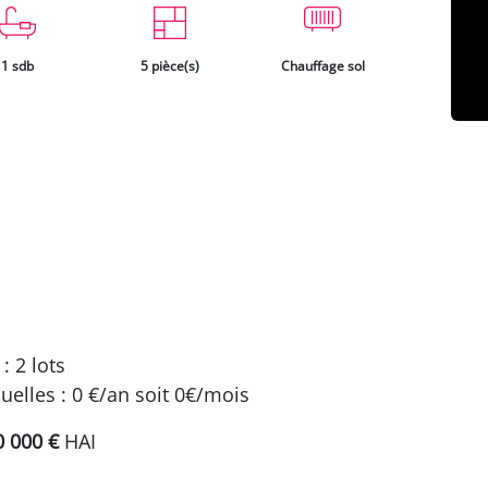
1 sdb
5 pièce(s)
Chauffage sol
: 2 lots
elles : 0 €/an soit 0€/mois
0 000 €
HAI