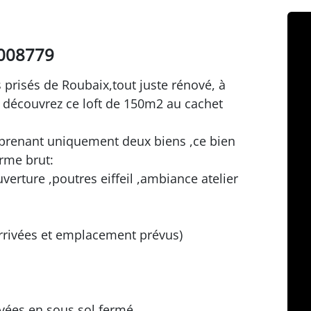
0008779
 prisés de Roubaix,tout juste rénové, à
e découvrez ce loft de 150m2 au cachet
prenant uniquement deux biens ,ce bien
rme brut:
erture ,poutres eiffeil ,ambiance atelier
rrivées et emplacement prévus)
vées en sous sol fermé